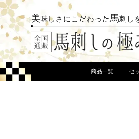
美
馬
味しさにこだわった
刺し
商品一覧
セ
桜