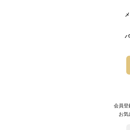
メ
パ
会員登
お気