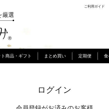
ご利用ガイド
を厳選
ット商品・ギフト
まとめ買い
定期便
食
道
自宅用
品質
口福便
安心・安全
贈答用
極
ログイン
会員登録がお済みのお客様