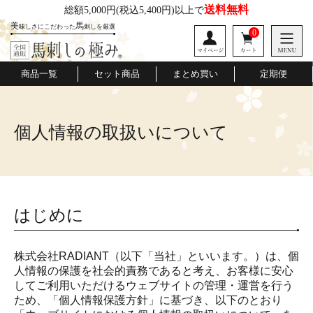
送料無料
総額5,000円
(税込5,400円)以上で
美
馬
味しさにこだわった
刺しを厳選
0
商品一覧
セット商品
まとめ買い
定期便
桜道
口福便
極みの会
個人情報の取扱いについて
はじめに
株式会社RADIANT（以下「当社」といいます。）は、個
人情報の保護を社会的責務であると考え、お客様に安心
してご利用いただけるウェブサイトの管理・運営を行う
ため、「個人情報保護方針」に基づき、以下のとおり