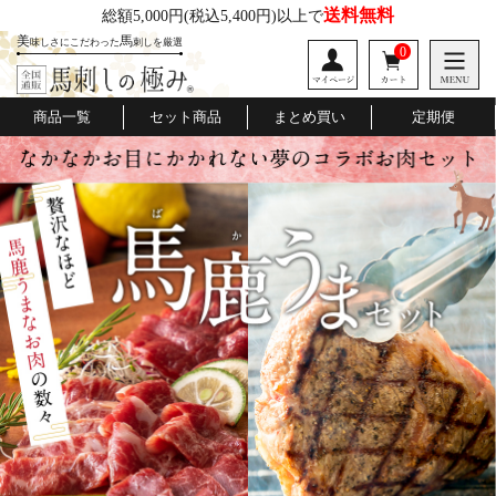
送料無料
総額5,000円
(税込5,400円)以上で
美
馬
味しさにこだわった
刺しを厳選
0
商品一覧
セット商品
まとめ買い
定期便
桜道
口福便
極みの会