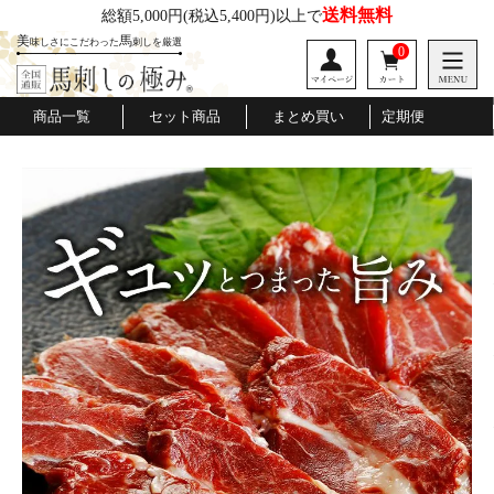
送料無料
総額5,000円
(税込5,400円)以上で
美
馬
味しさにこだわった
刺しを厳選
0
商品一覧
セット商品
まとめ買い
定期便
桜道
口福便
極みの会