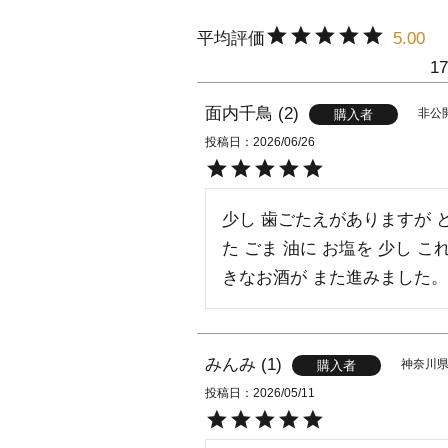
5.00
17
面内千鳥
2
非公
購入者
投稿日
2026/06/26
少し 歯ごたえがありますが 
た ごま 油に お塩を 少し 
きなお酒が また進みました。
みんみ
1
神奈川
購入者
投稿日
2026/05/11