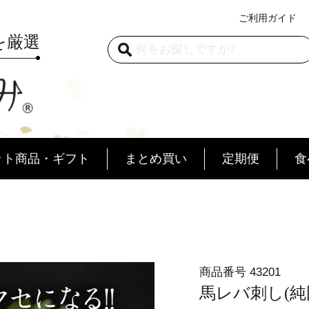
ご利用ガイド
を厳選
ット商品・ギフト
まとめ買い
定期便
食
道
自宅用
品質
口福便
安心・安全
贈答用
極
商品番号
43201
馬レバ刺し(純国