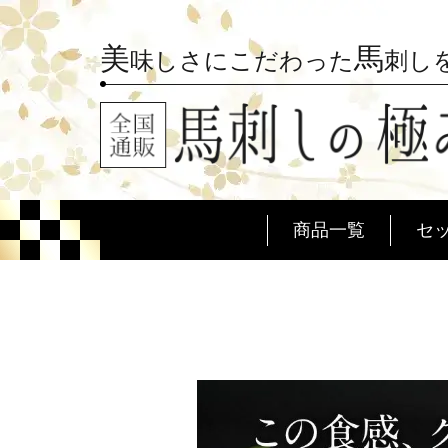
美
馬
味しさにこだわった
刺し
商品一覧
セ
桜