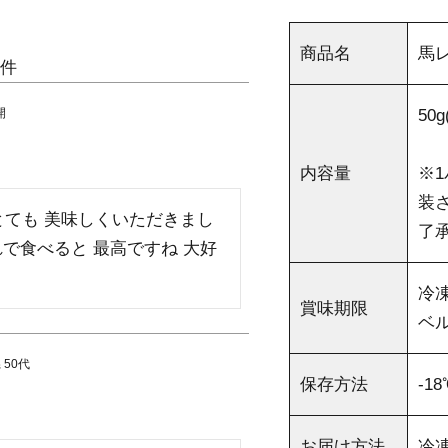
商品名
馬レ
開
50
内容量
※1
装
とても 美味しくいただきまし
了
これで食べると 最高ですね 大好
冷凍
賞味期限
ベ
県
50代
保存方法
-
お届け方法
冷