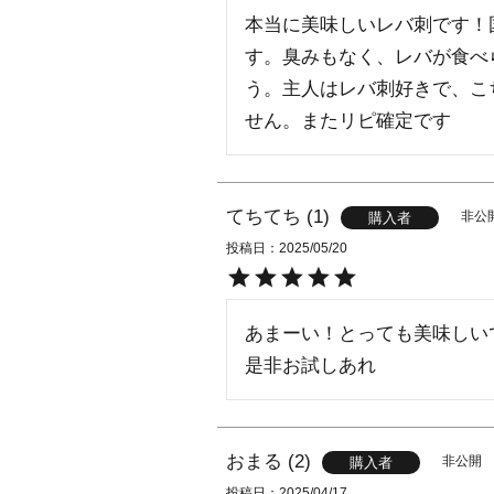
本当に美味しいレバ刺です！
す。臭みもなく、レバが食べ
う。主人はレバ刺好きで、こ
せん。またリピ確定です
てちてち
1
非公
購入者
投稿日
2025/05/20
あまーい！とっても美味しい
是非お試しあれ
おまる
2
非公開
購入者
投稿日
2025/04/17