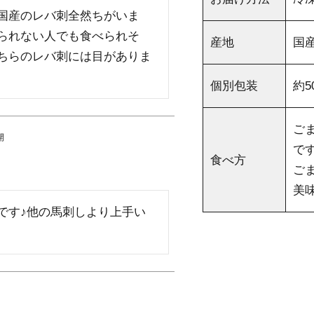
国産のレバ刺全然ちがいま
られない人でも食べられそ
産地
国
ちらのレバ刺には目がありま
個別包装
約
ご
開
で
食べ方
ご
美
です♪他の馬刺しより上手い