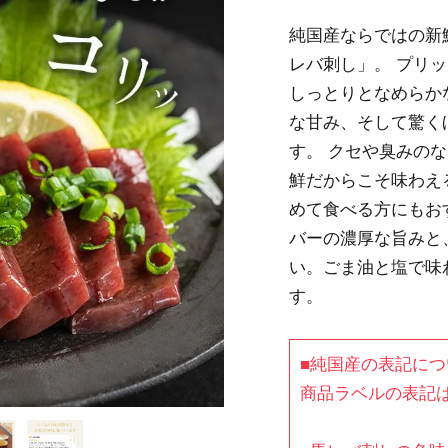
純国産ならではの新
レバ刺し」。 プリ
しっとりとなめらか
な甘み、そして驚く
す。 クセや臭みの
鮮だからこそ味わえ
めて食べる方にもお
バーの濃厚な旨みと
い。ごま油と塩で味
す。
■純国産の表記につ
商品ラベルの表記