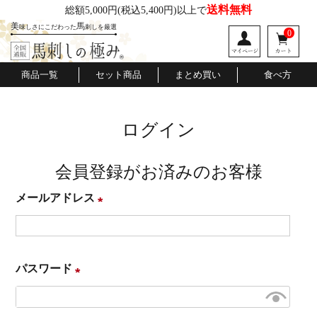
送料無料
総額5,000円
(税込5,400円)以上で
美
馬
味しさにこだわった
刺しを厳選
0
商品一覧
セット商品
まとめ買い
食べ方
ログイン
会員登録がお済みのお客様
メールアドレス
(
必
須
パスワード
)
(
必