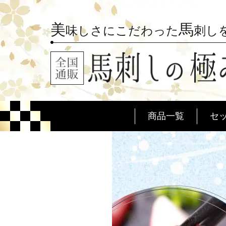
美
馬
味しさにこだわった
刺し
商品一覧
セ
桜