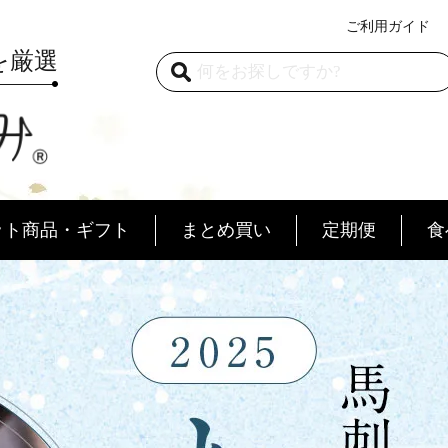
ご利用ガイド
を厳選
ット商品・ギフト
まとめ買い
定期便
食
道
自宅用
品質
口福便
安心・安全
贈答用
極