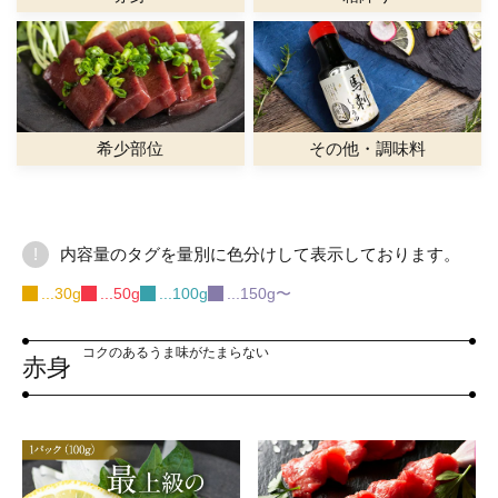
希少部位
その他・調味料
!
内容量のタグを量別に色分けして表示しております。
...30g
...50g
...100g
...150g〜
コクのあるうま味がたまらない
赤身