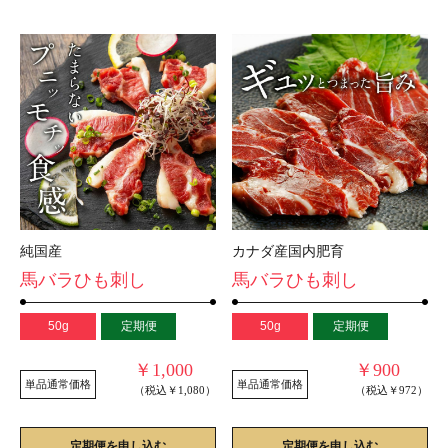
純国産
カナダ産国内肥育
馬バラひも刺し
馬バラひも刺し
50g
定期便
50g
定期便
￥1,000
￥900
単品通常価格
単品通常価格
（税込￥1,080）
（税込￥972）
定期便を申し込む
定期便を申し込む