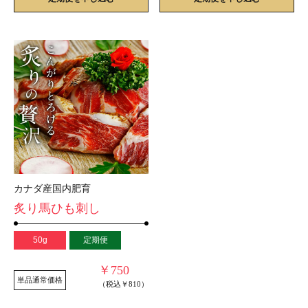
カナダ産国内肥育
炙り馬ひも刺し
50g
定期便
￥750
単品通常価格
（税込￥810）