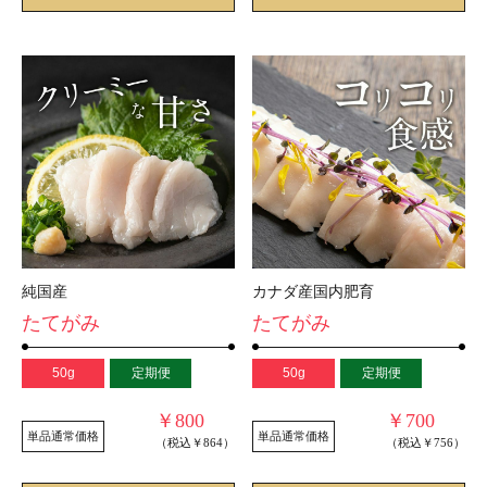
純国産
カナダ産国内肥育
たてがみ
たてがみ
50g
定期便
50g
定期便
￥800
￥700
単品通常価格
単品通常価格
（税込￥864）
（税込￥756）