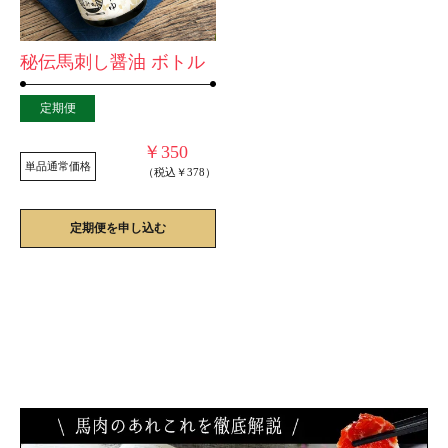
秘伝馬刺し醤油 ボトル
定期便
￥350
単品通常価格
（税込￥378）
定期便を申し込む