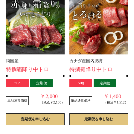
純国産
カナダ産国内肥育
特撰霜降り中トロ
特撰霜降り中トロ
50g
定期便
50g
定期便
￥2,000
￥1,400
単品通常価格
単品通常価格
（税込￥2,160）
（税込￥1,512）
定期便を申し込む
定期便を申し込む