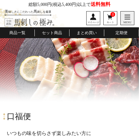
送料無料
総額5,000円
(税込5,400円)以上で
美
馬
味しさにこだわった
刺しを厳選
0
商品一覧
セット商品
まとめ買い
定期便
桜道
口福便
極みの会
口福便
いつもの味を切らさず楽しみたい方に