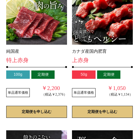
純国産
カナダ産国内肥育
特上赤身
上赤身
100g
定期便
50g
定期便
￥2,200
￥1,050
単品通常価格
単品通常価格
（税込￥2,376）
（税込￥1,134）
定期便を申し込む
定期便を申し込む