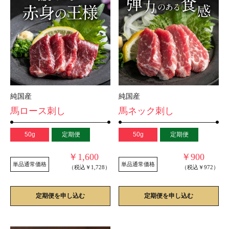
純国産
純国産
馬ロース刺し
馬ネック刺し
50g
定期便
50g
定期便
￥1,600
￥900
単品通常価格
単品通常価格
（税込￥1,728）
（税込￥972）
定期便を申し込む
定期便を申し込む