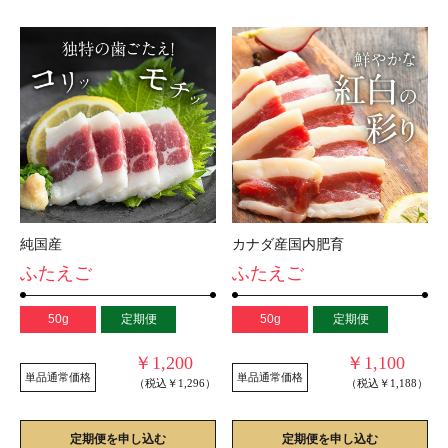
純国産
カナダ産国内肥育
ふたえご
ふたえご
50g
定期便
50g
定期便
￥1,200
￥1,100
単品通常価格
単品通常価格
（税込￥1,296）
（税込￥1,188）
定期便を申し込む
定期便を申し込む