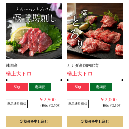
純国産
カナダ産国内肥育
極上大トロ
極上大トロ
50g
定期便
50g
定期便
￥2,500
￥2,000
単品通常価格
単品通常価格
（税込￥2,700）
（税込￥2,160）
定期便を申し込む
定期便を申し込む