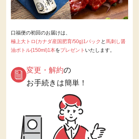
口福便の初回のお届けは、
極上大トロ(カナダ産国肥育/50g)1パック
と
馬刺し醤
油ボトル(150ml)1本
を
プレゼント
いたします。
変更・解約
の
お手続きは簡単！