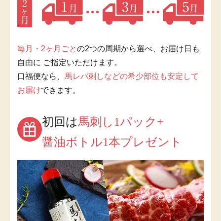
毎月・2ヶ月ごと
の2つの周期から選べ、お届け日も
自由に ご指定いただけます。
口福便なら、
馬レバ刺しなどの希少部位も安定して
お届け
できます。
初回は
馬刺し1パック+
醤油ボトル1本プレゼント