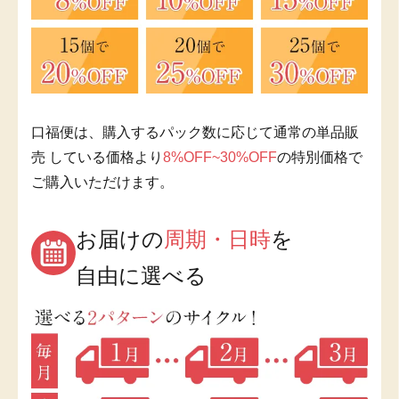
口福便は、購入するパック数に応じて通常の単品販
売 している価格より
8%OFF~30%OFF
の特別価格で
ご購入いただけます。
お届けの
周期・日時
を
自由に選べる