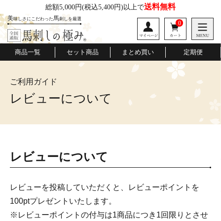
送料無料
総額5,000円
(税込5,400円)以上で
美
馬
味しさにこだわった
刺しを厳選
0
商品一覧
セット商品
まとめ買い
定期便
ご利用ガイド
桜道
口福便
極みの会
レビューについて
レビューについて
レビューを投稿していただくと、レビューポイントを
100ptプレゼントいたします。
※レビューポイントの付与は1商品につき1回限りとさせ